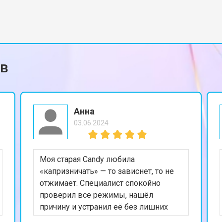
ов
Анна
03.06.2024
Моя старая Candy любила
«капризничать» — то зависнет, то не
отжимает. Специалист спокойно
проверил все режимы, нашёл
причину и устранил её без лишних
разговоров. Ни намёка на «покупайте