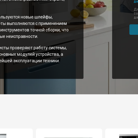
да
Дл
со
ользуются новые шлейфы,
да
оты выполняются с применением
инструментов точной сборки, что
ые неисправности.
сты проверяют работу системы,
сновных модулей устройства, а
йшей эксплуатации техники.