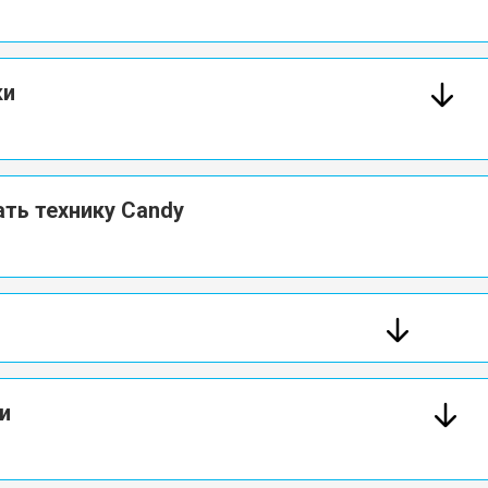
ки
ть технику Candy
и