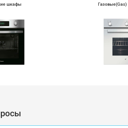
кие шкафы
Газовые(Gas)
просы