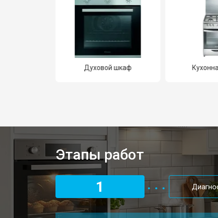
реватель
Духовой шкаф
Кухонна
Этапы работ
1
Диагно