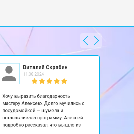
Виталий Скрябин
11.08.2024
Хочу выразить благодарность
Искала 
мастеру Алексею. Долго мучились с
поделит
посудомойкой — шумела и
вовремя,
останавливала программу. Алексей
нашёл н
подробно рассказал, что вышло из
стоимост
строя, показал деталь, после ремонта
минут м