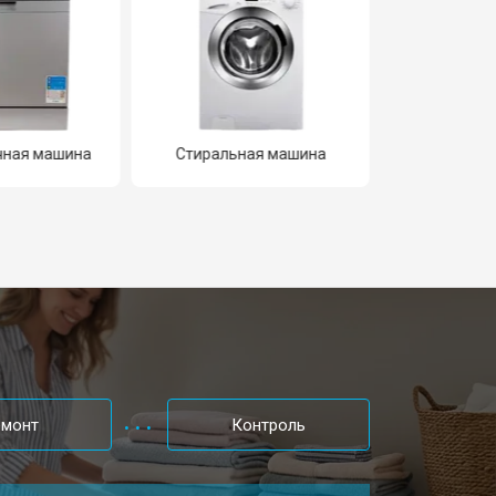
чная машина
Стиральная машина
Холод
емонт
Контроль