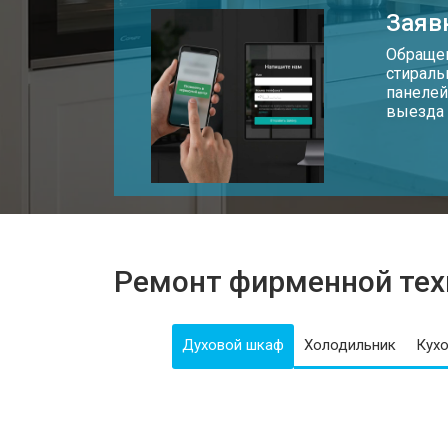
Заяв
Обращен
стираль
панелей
выезда 
Ремонт фирменной тех
Духовой шкаф
Холодильник
Кухо