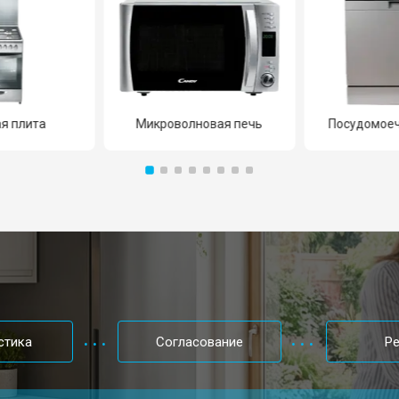
я плита
Микроволновая печь
Посудомое
стика
Согласование
Р