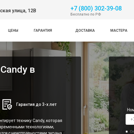
+7 (800) 302-39-08
ская улица, 12В
Бесплатно по РФ
ЦЕНЫ
ГАРАНТИЯ
ДОСТАВКА
МАСТЕРА
 Candy в
Гарантия до 3-х лет
Но
тирует технику Candy, которая
овременными технологиями,
Со
тся с неисправностями экрана,