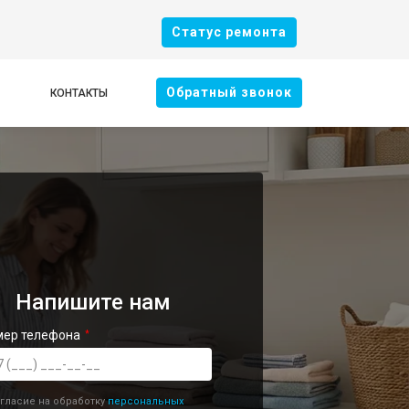
Cтатус ремонта
Oбратный звонок
КОНТАКТЫ
Напишите нам
мер телефона
гласие на обработку
персональных